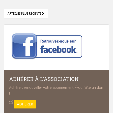
PAGINATION
ARTICLES PLUS RÉCENTS
DES
ARTICLES
ADHÉRER À L’ASSOCIATION
Adhérer, renouveller votre abonnement ou faîte un don
!

ADHERER