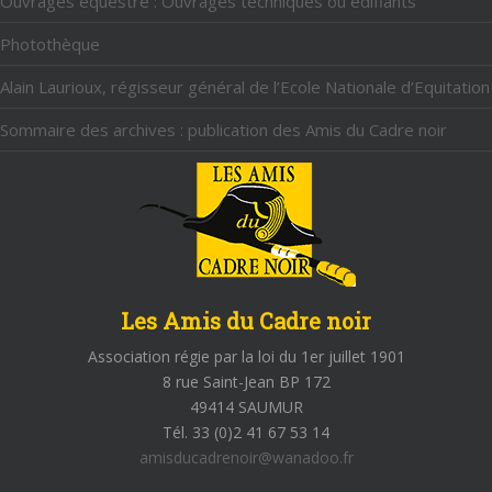
Ouvrages équestre : Ouvrages techniques ou édifiants
Photothèque
Alain Laurioux, régisseur général de l’Ecole Nationale d’Equitation
Sommaire des archives : publication des Amis du Cadre noir
Les Amis du Cadre noir
Association régie par la loi du 1er juillet 1901
8 rue Saint-Jean BP 172
49414 SAUMUR
Tél. 33 (0)2 41 67 53 14
amisducadrenoir@wanadoo.fr