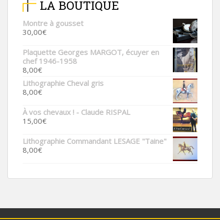
LA BOUTIQUE
Montre à gousset
30,00
€
Plaquette Georges MARGOT, écuyer en
chef 1946-1958
8,00
€
Lithographie Cheval gris
8,00
€
À vos chevaux ! - Claude RISPAL
15,00
€
Lithographie Commandant LESAGE "Taine"
8,00
€