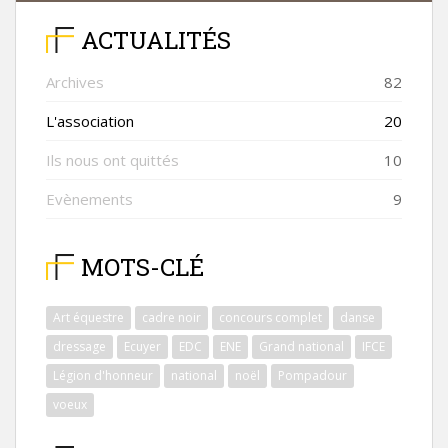
ACTUALITÉS
Archives
82
L'association
20
Ils nous ont quittés
10
Evènements
9
MOTS-CLÉ
Art équestre
cadre noir
concours complet
danse
dressage
Ecuyer
EDC
ENE
Grand national
IFCE
Légion d'honneur
national
noël
Pompadour
voeux