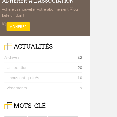
ADHÉRER À L’ASSOCIATION
Adhérer, renouveller votre abonnement ou
faîte un don !

ADHERER
ACTUALITÉS
Archives
82
L'association
20
Ils nous ont quittés
10
Evènements
9
MOTS-CLÉ