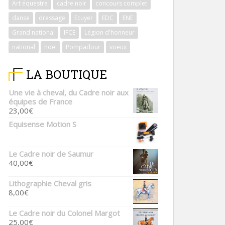
Art équestre
cadre noir
concours complet
danse
dressage
Ecuyer
EDC
ENE
Grand national
IFCE
Légion d'honneur
national
noël
Pompadour
voeux
LA BOUTIQUE
Une vie à cheval, du Cadre noir aux
équipes de France
23,00
€
Equisense Motion S
Le Cadre noir de Saumur
40,00
€
Lithographie Cheval gris
8,00
€
Le Cadre noir du Colonel Margot
25,00
€