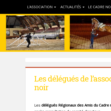
L’ASSOCIATION
ACTUALITÉS
LE CADRE NO
Les délégués de l’ass
noir
Les
délégués Régionaux des Amis du Cadre n