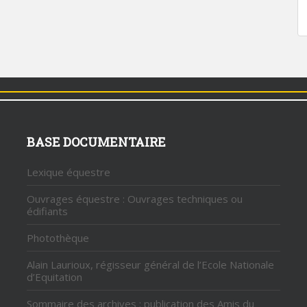
BASE DOCUMENTAIRE
Lexique équestre
u
Ouvrages équestre : Ouvrages techniques ou
édifiants
Photothèque
Alain Laurioux, régisseur général de l’Ecole Nationale
d’Equitation
Sommaire des archives : publication des Amis du