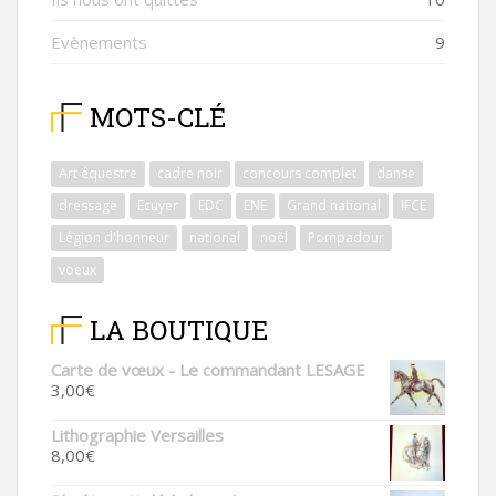
Evènements
9
MOTS-CLÉ
Art équestre
cadre noir
concours complet
danse
dressage
Ecuyer
EDC
ENE
Grand national
IFCE
Légion d'honneur
national
noël
Pompadour
voeux
LA BOUTIQUE
Carte de vœux - Le commandant LESAGE
3,00
€
Lithographie Versailles
8,00
€