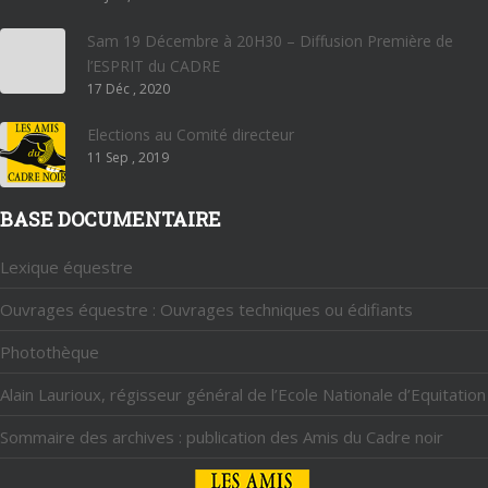
Sam 19 Décembre à 20H30 – Diffusion Première de
l’ESPRIT du CADRE
17 Déc , 2020
Elections au Comité directeur
11 Sep , 2019
BASE DOCUMENTAIRE
Lexique équestre
Ouvrages équestre : Ouvrages techniques ou édifiants
Photothèque
Alain Laurioux, régisseur général de l’Ecole Nationale d’Equitation
Sommaire des archives : publication des Amis du Cadre noir