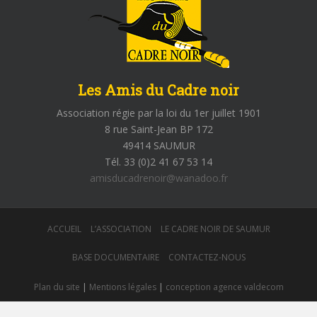
Les Amis du Cadre noir
Association régie par la loi du 1er juillet 1901
8 rue Saint-Jean BP 172
49414 SAUMUR
Tél. 33 (0)2 41 67 53 14
amisducadrenoir@wanadoo.fr
ACCUEIL
L’ASSOCIATION
LE CADRE NOIR DE SAUMUR
BASE DOCUMENTAIRE
CONTACTEZ-NOUS
Plan du site
|
Mentions légales
|
conception agence valdecom