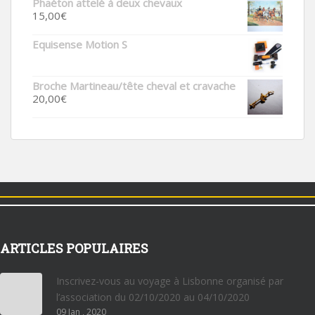
Phaéton attelé à deux chevaux
15,00
€
Equisense Motion S
Broche Martineau/tête cheval et cravache
20,00
€
ARTICLES POPULAIRES
Inscrivez-vous au voyage à Lisbonne organisé par
l’association du 02/10/2020 au 04/10/2020
09 Jan , 2020