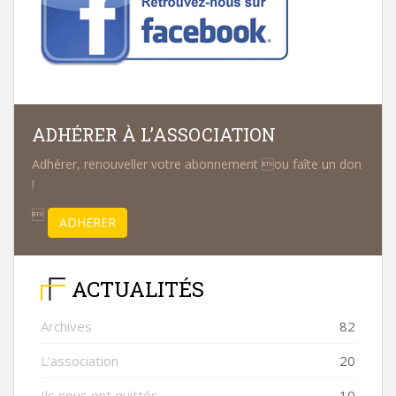
ADHÉRER À L’ASSOCIATION
Adhérer, renouveller votre abonnement ou faîte un don
!

ADHERER
ACTUALITÉS
Archives
82
L'association
20
Ils nous ont quittés
10