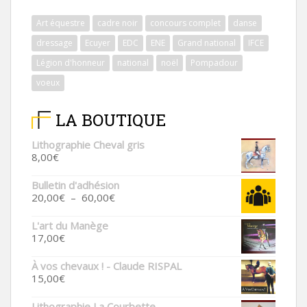
Art équestre
cadre noir
concours complet
danse
dressage
Ecuyer
EDC
ENE
Grand national
IFCE
Légion d'honneur
national
noël
Pompadour
voeux
LA BOUTIQUE
Lithographie Cheval gris
8,00
€
Bulletin d'adhésion
Plage
20,00
€
–
60,00
€
de
prix :
L'art du Manège
20,00€
17,00
€
à
60,00€
À vos chevaux ! - Claude RISPAL
15,00
€
Lithographie La Courbette