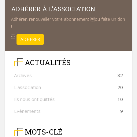
ADHÉRER À L’ASSOCIATION
Adhérer, renouveller votre abonnement ou faîte un don
!

ADHERER
ACTUALITÉS
Archives
82
L'association
20
Ils nous ont quittés
10
Evènements
9
MOTS-CLÉ