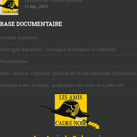
Elections au Comité directeur
11 Sep , 2019
BASE DOCUMENTAIRE
Lexique équestre
Ouvrages équestre : Ouvrages techniques ou édifiants
Photothèque
Alain Laurioux, régisseur général de l’Ecole Nationale d’Equitation
Sommaire des archives : publication des Amis du Cadre noir