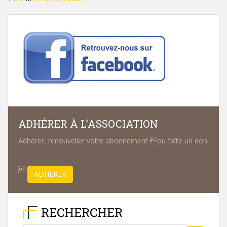
des
publications
ADHÉRER À L’ASSOCIATION
Adhérer, renouveller votre abonnement ou faîte un don
!

ADHERER
RECHERCHER