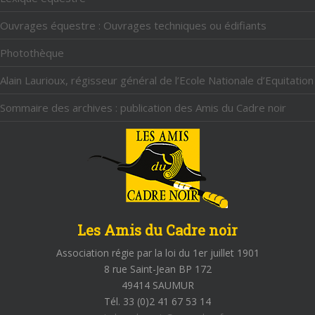
Ouvrages équestre : Ouvrages techniques ou édifiants
Photothèque
Alain Laurioux, régisseur général de l’Ecole Nationale d’Equitation
Sommaire des archives : publication des Amis du Cadre noir
Les Amis du Cadre noir
Association régie par la loi du 1er juillet 1901
8 rue Saint-Jean BP 172
49414 SAUMUR
Tél. 33 (0)2 41 67 53 14