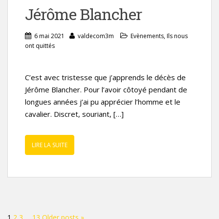
Jérôme Blancher
6 mai 2021
valdecom3m
Evènements
,
Ils nous
ont quittés
C’est avec tristesse que j’apprends le décès de
Jérôme Blancher. Pour l’avoir côtoyé pendant de
longues années j’ai pu apprécier l’homme et le
cavalier. Discret, souriant, […]
LIRE LA SUITE
Pagination
1
2
3
…
13
Older posts »