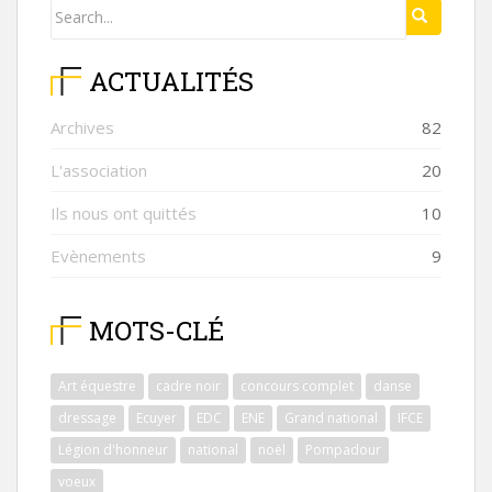
Search
SEARCH
for:
ACTUALITÉS
Archives
82
L'association
20
Ils nous ont quittés
10
Evènements
9
MOTS-CLÉ
Art équestre
cadre noir
concours complet
danse
dressage
Ecuyer
EDC
ENE
Grand national
IFCE
Légion d'honneur
national
noël
Pompadour
voeux