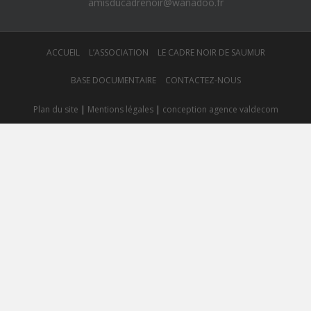
amisducadrenoir@wanadoo.fr
ACCUEIL
L’ASSOCIATION
LE CADRE NOIR DE SAUMUR
BASE DOCUMENTAIRE
CONTACTEZ-NOUS
Plan du site
|
Mentions légales
|
conception agence valdecom