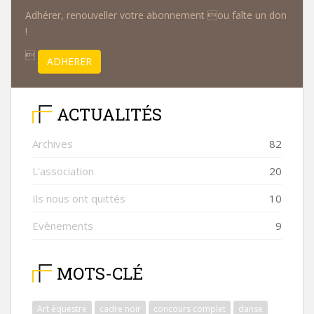
Adhérer, renouveller votre abonnement ou faîte un don
!

ADHERER
ACTUALITÉS
Archives
82
L'association
20
Ils nous ont quittés
10
Evènements
9
MOTS-CLÉ
Art équestre
cadre noir
concours complet
danse