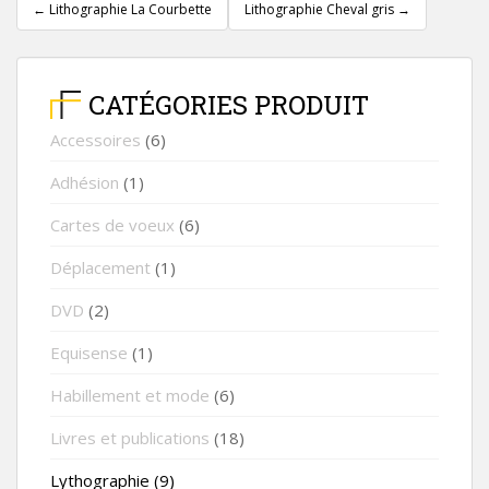
←
Lithographie La Courbette
Lithographie Cheval gris
→
CATÉGORIES PRODUIT
Accessoires
(6)
Adhésion
(1)
Cartes de voeux
(6)
Déplacement
(1)
DVD
(2)
Equisense
(1)
Habillement et mode
(6)
Livres et publications
(18)
Lythographie
(9)