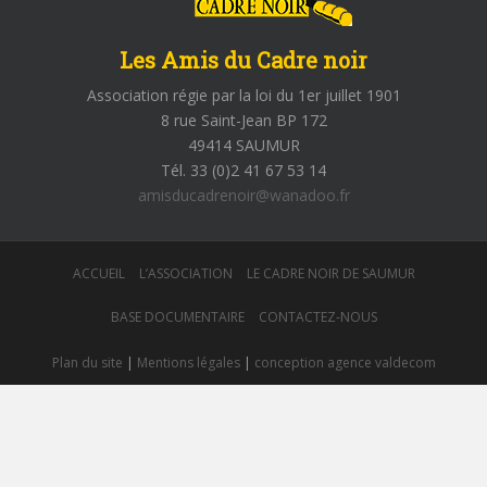
Les Amis du Cadre noir
Association régie par la loi du 1er juillet 1901
8 rue Saint-Jean BP 172
49414 SAUMUR
Tél. 33 (0)2 41 67 53 14
amisducadrenoir@wanadoo.fr
ACCUEIL
L’ASSOCIATION
LE CADRE NOIR DE SAUMUR
BASE DOCUMENTAIRE
CONTACTEZ-NOUS
Plan du site
|
Mentions légales
|
conception agence valdecom