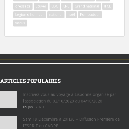
dressage
Ecuyer
EDC
ENE
Grand national
IFCE
Légion d'honneur
national
noël
Pompadour
voeux
ARTICLES POPULAIRES
Inscrivez-vous au voyage à Lisbonne organisé par
l’association du 02/10/2020 au 04/10/2020
09 Jan , 2020
Sam 19 Décembre à 20H30 – Diffusion Première de
l’ESPRIT du CADRE