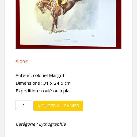
8,00
€
Auteur : colonel Margot
Dimensions : 31 x 24,5 cm
Expédition : roulé ou à plat
quantité
AJOUTER AU PANIER
de
Lithographie
Catégorie :
Lythographie
La
Croupade