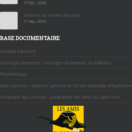
17 Déc , 2020
Elections au Comité directeur
11 Sep , 2019
BASE DOCUMENTAIRE
Lexique équestre
Ouvrages équestre : Ouvrages techniques ou édifiants
Photothèque
Alain Laurioux, régisseur général de l’Ecole Nationale d’Equitation
Sommaire des archives : publication des Amis du Cadre noir