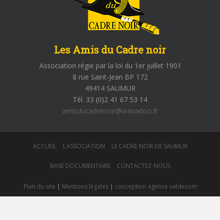
Les Amis du Cadre noir
Association régie par la loi du 1er juillet 1901
8 rue Saint-Jean BP 172
49414 SAUMUR
Tél. 33 (0)2 41 67 53 14
amisducadrenoir@wanadoo.fr
ACCUEIL
L’ASSOCIATION
LE CADRE NOIR DE SAUMUR
BASE DOCUMENTAIRE
CONTACTEZ-NOUS
Plan du site
|
Mentions légales
|
conception agence valdecom