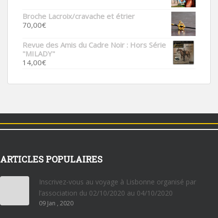
Broche Lacroix/cravache et étrier
70,00
€
Revue des Amis du Cadre Noir : Hors Série
"MILADY"
14,00
€
ARTICLES POPULAIRES
Inscrivez-vous au voyage à Lisbonne organisé par
l’association du 02/10/2020 au 04/10/2020
09 Jan , 2020