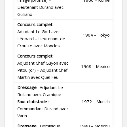
Image (bronze) –
1960 – Rome
Lieutenant Durand avec
Gulliano
Concours complet
:
Adjudant Le Goff avec
1964 – Tokyo
Léopard – Lieutenant de
Croutte avec Monclos
Concours complet
:
Adjudant Chef Guyon avec
1968 – Mexico
Pitou (or) – Adjudant Chef
Martin avec Quel Feu
Dressage
: Adjudant Le
Rolland avec Cramique
Saut d’obstacle
:
1972 – Munich
Commandant Durand avec
Varin
Dressage
: Dominique
1980 – Moscou