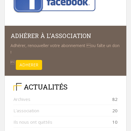
ADHÉRER À L’ASSOCIATION
Adhérer, renouveller votre abonnement ou faîte un don
!

ADHERER
ACTUALITÉS
Archives
82
L'association
20
Ils nous ont quittés
10