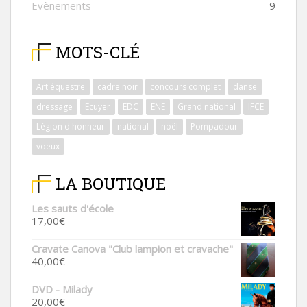
Evènements
9
MOTS-CLÉ
Art équestre
cadre noir
concours complet
danse
dressage
Ecuyer
EDC
ENE
Grand national
IFCE
Légion d'honneur
national
noël
Pompadour
voeux
LA BOUTIQUE
Les sauts d'école
17,00
€
Cravate Canova "Club lampion et cravache"
40,00
€
DVD - Milady
20,00
€