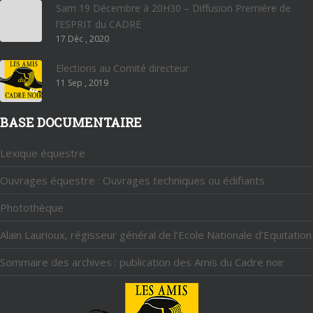
Sam 19 Décembre à 20H30 – Diffusion Première de
l’ESPRIT du CADRE
17 Déc , 2020
Elections au Comité directeur
11 Sep , 2019
BASE DOCUMENTAIRE
Lexique équestre
Ouvrages équestre : Ouvrages techniques ou édifiants
Photothèque
Alain Laurioux, régisseur général de l’Ecole Nationale d’Equitation
Sommaire des archives : publication des Amis du Cadre noir