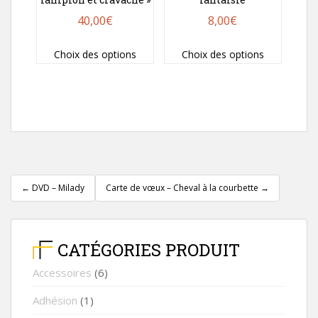
page
40,00
€
8,00
€
du
Ce
Ce
produit
Choix des options
Choix des options
produit
produit
a
a
plusieurs
plusieurs
variations.
variations.
Les
Les
options
options
Pagination
peuvent
peuvent
d'article
être
être
←
DVD – Milady
Carte de vœux – Cheval à la courbette
→
choisies
choisies
sur
sur
la
la
CATÉGORIES PRODUIT
page
page
Accessoires
(6)
du
du
produit
produit
Adhésion
(1)