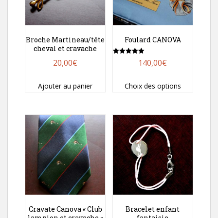
Broche Martineau/tête
Foulard CANOVA
cheval et cravache
Note
140,00
€
20,00
€
5.00
sur 5
Ce
Choix des options
Ajouter au panier
produit
a
plusieurs
variations.
Les
options
peuvent
être
choisies
sur
Cravate Canova « Club
Bracelet enfant
la
lampion et cravache »
fantaisie