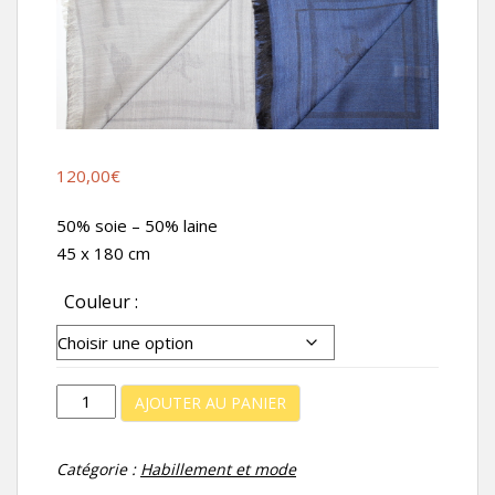
120,00
€
50% soie – 50% laine
45 x 180 cm
Couleur
quantité
AJOUTER AU PANIER
de
Écharpe
Catégorie :
Habillement et mode
Jacquard