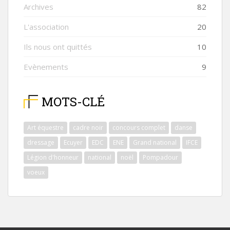
Archives
82
L'association
20
Ils nous ont quittés
10
Evènements
9
MOTS-CLÉ
Art équestre
cadre noir
concours complet
danse
dressage
Ecuyer
EDC
ENE
Grand national
IFCE
Légion d'honneur
national
noël
Pompadour
voeux