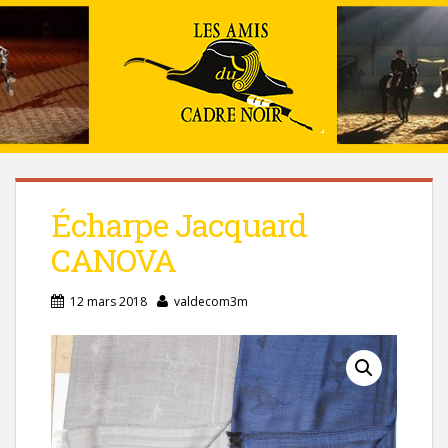
Écharpe Jacquard
CANOVA
12 mars 2018
valdecom3m