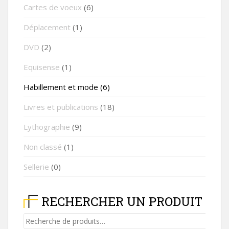
Cartes de voeux
(6)
Déplacement
(1)
DVD
(2)
Equisense
(1)
Habillement et mode
(6)
Livres et publications
(18)
Lythographie
(9)
Non classé
(1)
Sellerie
(0)
RECHERCHER UN PRODUIT
Recherche