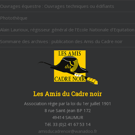
Ouvrages équestre : Ouvrages techniques ou édifiants
Photothèque
Alain Laurioux, régisseur général de l’Ecole Nationale d’Equitation
Sommaire des archives : publication des Amis du Cadre noir
Les Amis du Cadre noir
Association régie par la loi du 1er juillet 1901
8 rue Saint-Jean BP 172
49414 SAUMUR
Tél. 33 (0)2 41 67 53 14
amisducadrenoir@wanadoo.fr