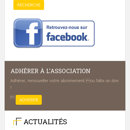
pour :
RECHERCHE
ADHÉRER À L’ASSOCIATION
Adhérer, renouveller votre abonnement ou faîte un don
!

ADHERER
ACTUALITÉS