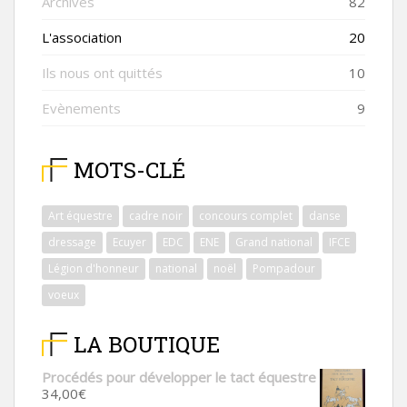
Archives
82
L'association
20
Ils nous ont quittés
10
Evènements
9
MOTS-CLÉ
Art équestre
cadre noir
concours complet
danse
dressage
Ecuyer
EDC
ENE
Grand national
IFCE
Légion d'honneur
national
noël
Pompadour
voeux
LA BOUTIQUE
Procédés pour développer le tact équestre
34,00
€