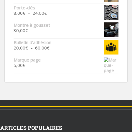
Porte-clés
Plage
8,00
€
–
24,00
€
de
prix :
Montre à gousset
8,00€
30,00
€
à
24,00€
Bulletin d'adhésion
Plage
20,00
€
–
60,00
€
de
prix :
Marque page
20,00€
5,00
€
à
60,00€
ARTICLES POPULAIRES