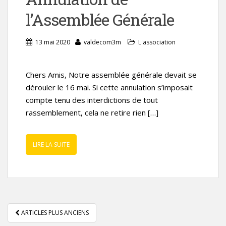
l’Assemblée Générale
13 mai 2020
valdecom3m
L'association
Chers Amis, Notre assemblée générale devait se
dérouler le 16 mai. Si cette annulation s’imposait
compte tenu des interdictions de tout
rassemblement, cela ne retire rien […]
LIRE LA SUITE
PAGINATION
ARTICLES PLUS ANCIENS