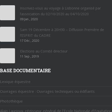
Inscrivez-vous au voyage à Lisbonne organisé par
l’association du 02/10/2020 au 04/10/2020
09 Jan , 2020
Sam 19 Décembre à 20H30 – Diffusion Première de
l’ESPRIT du CADRE
17 Déc , 2020
Elections au Comité directeur
11 Sep , 2019
BASE DOCUMENTAIRE
Lexique équestre
Ouvrages équestre : Ouvrages techniques ou édifiants
Photothèque
Alain Laurioux, régisseur général de l’Ecole Nationale d’Equitation