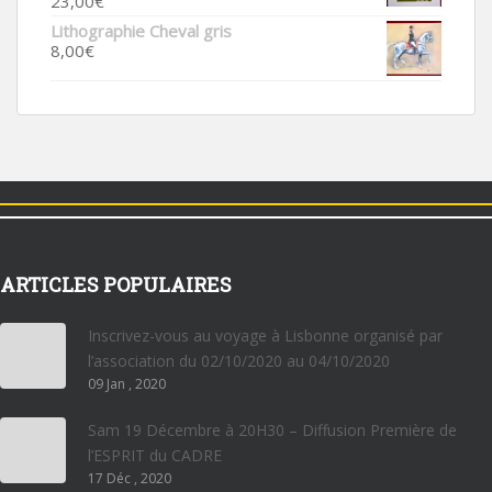
23,00
€
Lithographie Cheval gris
8,00
€
ARTICLES POPULAIRES
Inscrivez-vous au voyage à Lisbonne organisé par
l’association du 02/10/2020 au 04/10/2020
09 Jan , 2020
Sam 19 Décembre à 20H30 – Diffusion Première de
l’ESPRIT du CADRE
17 Déc , 2020