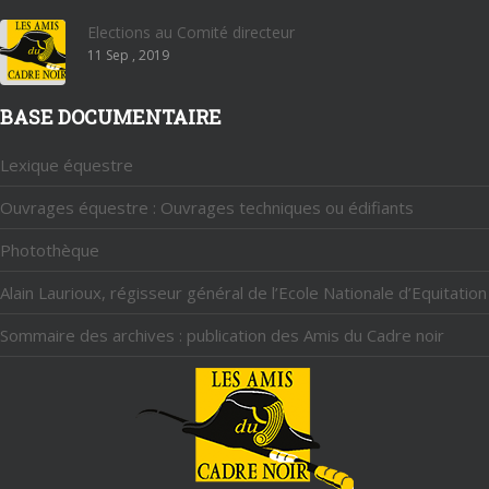
Elections au Comité directeur
11 Sep , 2019
BASE DOCUMENTAIRE
Lexique équestre
Ouvrages équestre : Ouvrages techniques ou édifiants
Photothèque
Alain Laurioux, régisseur général de l’Ecole Nationale d’Equitation
Sommaire des archives : publication des Amis du Cadre noir