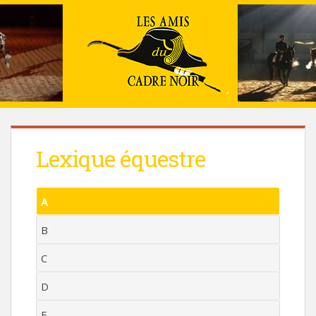
Lexique équestre
A
B
C
D
E