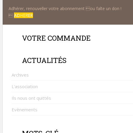
Adhérer, renouveller votre abonnement ou faîte un don !

ADHERER
VOTRE COMMANDE
ACTUALITÉS
Archives
L'association
Ils nous ont quittés
Evènements