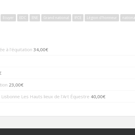
Ecuyer
EDC
ENE
Grand national
IFCE
Légion d'honneur
nationa
e à l'équitation
34,00
€
€
tion
23,00
€
Les Hauts lieux de l'Art Équestre
40,00
€