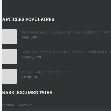
ARTICLES POPULAIRES
Inscrivez-vous au voyage à Lisbonne organisé par l’as
09 Jan , 2020
Sam 19 Décembre à 20H30 – Diffusion Première de l’
17 Déc , 2020
Elections au Comité directeur
11 Sep , 2019
BASE DOCUMENTAIRE
Lexique équestre