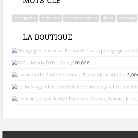
MOTS-CLÉ
Art équestre
cadre noir
concours complet
danse
dressage
LA BOUTIQUE
Recherche sur la pédagogie adapté
DVD - Milady
20,00
€
Carte de vœux - Cheval à la courbette
3,00
Le dressage et la compéti