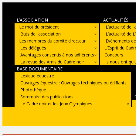
L’ASSOCIATION
ACTUALITÉS
Le mot du président
L’actualité de l
Buts de l’association
L’actualité de L
Les membres du comité directeur
Evènements de l
Les délégués
L’Esprit du Cadr
Avantages consentis à nos adhérents
Concours
La revue des Amis du Cadre noir
Ils nous ont qui
BASE DOCUMENTAIRE
Lexique équestre
Ouvrages équestre : Ouvrages techniques ou édifiants
Photothèque
Sommaire des publications
Le Cadre noir et les Jeux Olympiques