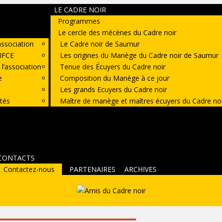
LE CADRE NOIR
Programmes
Le cercle des mécènes du Cadre noir
’association
Le Cadre noir de Saumur
’IFCE
Les origines du Manège du Cadre noir de Saumur
’association
Tenue des Écuyers du Cadre noir
e
Composition du Manège à ce jour
Les grands Ecuyers du Cadre noir
ttés
Maître de manège et maîtres écuyers du Cadre no
CONTACTS
Contactez-nous
PARTENAIRES
ARCHIVES