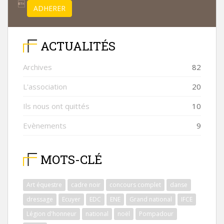

ADHERER
ACTUALITÉS
Archives
82
L'association
20
Ils nous ont quittés
10
Evènements
9
MOTS-CLÉ
Art équestre
cadre noir
concours complet
danse
dressage
Ecuyer
EDC
ENE
Grand national
IFCE
Légion d'honneur
national
noël
Pompadour