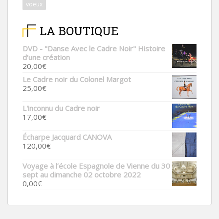
voeux
LA BOUTIQUE
DVD - "Danse Avec le Cadre Noir" Histoire
d’une création
20,00
€
Le Cadre noir du Colonel Margot
25,00
€
L'inconnu du Cadre noir
17,00
€
Écharpe Jacquard CANOVA
120,00
€
Voyage à l’école Espagnole de Vienne du 30
sept au dimanche 02 octobre 2022
0,00
€