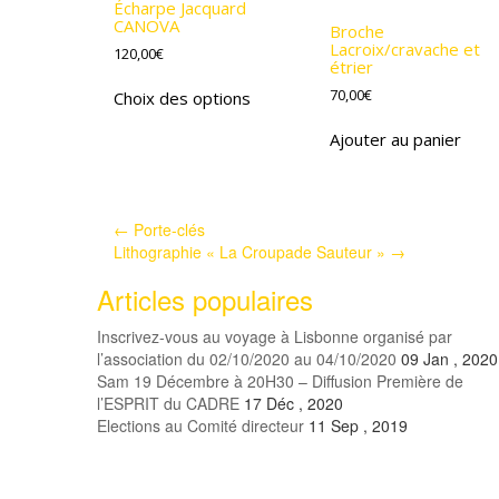
Écharpe Jacquard
CANOVA
Broche
Lacroix/cravache et
120,00
€
étrier
Ce
70,00
€
Choix des options
produit
a
Ajouter au panier
plusieurs
variations.
Les
options
Pagination
←
Porte-clés
peuvent
Lithographie « La Croupade Sauteur »
→
d'article
être
Articles populaires
choisies
sur
Inscrivez-vous au voyage à Lisbonne organisé par
la
l’association du 02/10/2020 au 04/10/2020
09 Jan , 2020
page
Sam 19 Décembre à 20H30 – Diffusion Première de
du
l’ESPRIT du CADRE
17 Déc , 2020
produit
Elections au Comité directeur
11 Sep , 2019