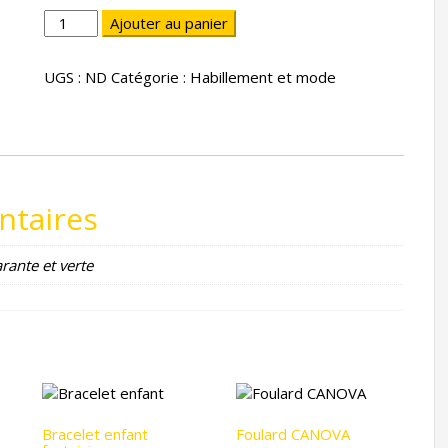
quantité
Ajouter au panier
de
Cravate
UGS :
ND
Catégorie :
Habillement et mode
Canova
"Club
lampion
et
cravache"
ntaires
rante et verte
Bracelet enfant
Foulard CANOVA