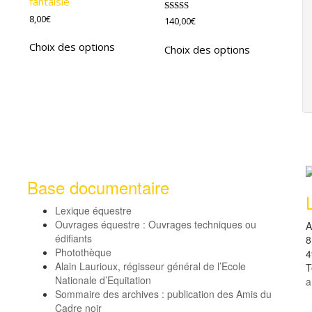
fantaisie
8,00
€
Note
140,00
€
5.00
Ce
sur 5
Ce
Choix des options
Choix des options
produit
produit
a
a
plusieurs
plusieurs
variations.
variations.
Les
Les
options
options
peuvent
peuvent
être
être
choisies
choisies
Base documentaire
sur
sur
la
la
Lexique équestre
page
page
Ouvrages équestre : Ouvrages techniques ou
du
A
du
édifiants
8
produit
produit
Photothèque
4
Alain Laurioux, régisseur général de l’Ecole
T
Nationale d’Equitation
a
Sommaire des archives : publication des Amis du
Cadre noir