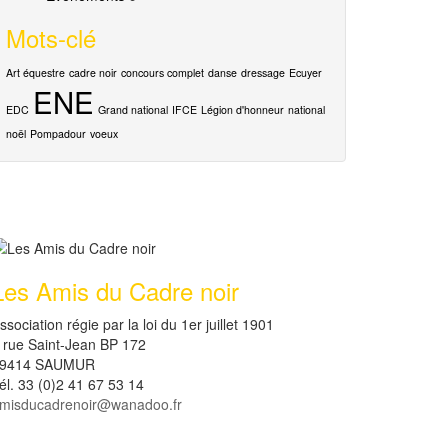
Mots-clé
Art équestre
cadre noir
concours complet
danse
dressage
Ecuyer
ENE
EDC
Grand national
IFCE
Légion d'honneur
national
noël
Pompadour
voeux
Les Amis du Cadre noir
ssociation régie par la loi du 1er juillet 1901
 rue Saint-Jean BP 172
9414 SAUMUR
él. 33 (0)2 41 67 53 14
misducadrenoir@wanadoo.fr