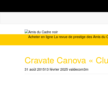
L’association
Actualités
Le Cadre noir
Acheter en ligne La revue de prestige des Amis du 
Cravate Canova « Clu
31 août 2015
13 février 2025
valdecom3m