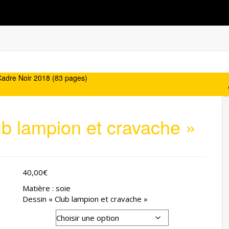
Boutique
Base documentaire
Contacts
Partenai
Cadre Noir 2018 (83 pages)
b lampion et cravache »
40,00
€
Matière : soie
Dessin « Club lampion et cravache »
Couleur