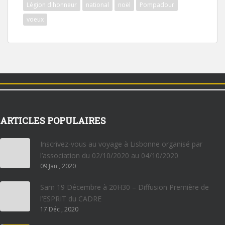
Légion d'honneur
national
noël
Pompadour
voeux
ARTICLES POPULAIRES
Inscrivez-vous au voyage à Lisbonne organisé par
l’association du 02/10/2020 au 04/10/2020
09 Jan , 2020
Sam 19 Décembre à 20H30 – Diffusion Première de
l’ESPRIT du CADRE
17 Déc , 2020