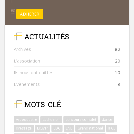
!

ADHERER
ACTUALITÉS
Archives
82
L'association
20
Ils nous ont quittés
10
Evènements
9
MOTS-CLÉ
Art équestre
cadre noir
concours complet
danse
dressage
Ecuyer
EDC
ENE
Grand national
IFCE