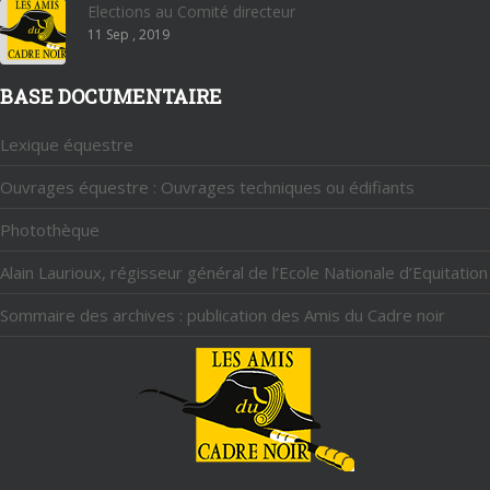
Elections au Comité directeur
11 Sep , 2019
BASE DOCUMENTAIRE
Lexique équestre
Ouvrages équestre : Ouvrages techniques ou édifiants
Photothèque
Alain Laurioux, régisseur général de l’Ecole Nationale d’Equitation
Sommaire des archives : publication des Amis du Cadre noir