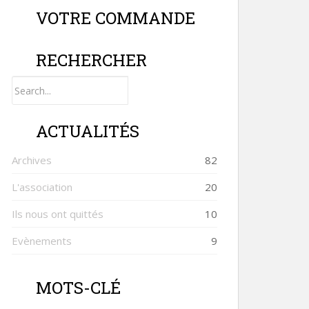
VOTRE COMMANDE
RECHERCHER
Search
for:
ACTUALITÉS
Archives
82
L'association
20
Ils nous ont quittés
10
Evènements
9
MOTS-CLÉ