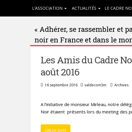
L’ASSOCIATION
ACTUALITÉS
LE CADRE NO
« Adhérer, se rassembler et 
noir en France et dans le mo
Les Amis du Cadre Noi
août 2016
16 septembre 2016
valdecom3m
Archives
A l’initiative de monsieur Mirleau, notre délé
Noir étaient présents lors du meeting des pr
LIRE LA SUITE