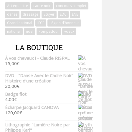
Art équestre
cadre noir
concours complet
danse
dressage
Ecuyer
EDC
ENE
Grand national
IFCE
Légion d'honneur
national
noël
Pompadour
voeux
LA BOUTIQUE
À vos chevaux ! - Claude RISPAL
15,00
€
DVD - "Danse Avec le Cadre Noir"
Histoire d’une création
20,00
€
Badge flot
4,00
€
Écharpe Jacquard CANOVA
120,00
€
Lithographie "Lumière Noire par
Philippe Karl"