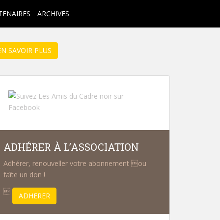
TENAIRES
ARCHIVES
EN SAVOIR PLUS
ADHÉRER À L’ASSOCIATION
Adhérer, renouveller votre abonnement ou
faîte un don !

ADHERER