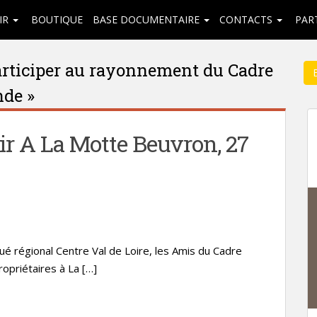
IR
BOUTIQUE
BASE DOCUMENTAIRE
CONTACTS
PAR
participer au rayonnement du Cadre
nde »
r A La Motte Beuvron, 27
gué régional Centre Val de Loire, les Amis du Cadre
opriétaires à La […]