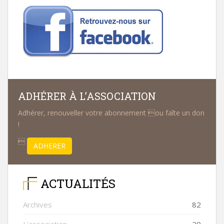
ADHÉRER À L’ASSOCIATION
Adhérer, renouveller votre abonnement ou faîte un don
!

ADHERER
ACTUALITÉS
Archives
82
L'association
20