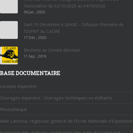
l’association du 02/10/2020 au 04/10/2020
09 Jan , 2020
Sam 19 Décembre à 20H30 – Diffusion Première de
l’ESPRIT du CADRE
17 Déc , 2020
Elections au Comité directeur
11 Sep , 2019
BASE DOCUMENTAIRE
Lexique équestre
Ouvrages équestre : Ouvrages techniques ou édifiants
Photothèque
Alain Laurioux, régisseur général de l’Ecole Nationale d’Equitation
Sommaire des archives : publication des Amis du Cadre noir