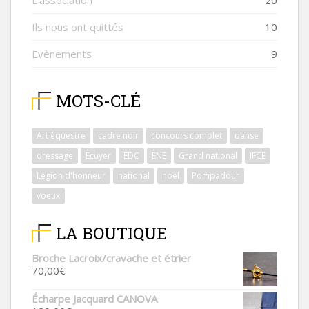
Ils nous ont quittés
10
Evènements
9
MOTS-CLÉ
Art équestre
cadre noir
concours complet
danse
dressage
Ecuyer
EDC
ENE
Grand national
IFCE
Légion d'honneur
national
noël
Pompadour
voeux
LA BOUTIQUE
Broche Lacroix/cravache et étrier
70,00
€
Écharpe Jacquard CANOVA