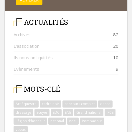
ACTUALITÉS
Archives
82
L'association
20
Ils nous ont quittés
10
Evènements
9
MOTS-CLÉ
Art équestre
cadre noir
concours complet
danse
dressage
Ecuyer
EDC
ENE
Grand national
IFCE
Légion d'honneur
national
noël
Pompadour
voeux