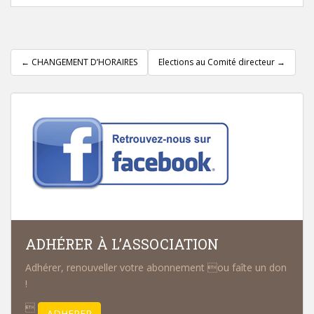
Pagination
d'article
←
CHANGEMENT D’HORAIRES
Elections au Comité directeur
→
ADHÉRER À L’ASSOCIATION
Adhérer, renouveller votre abonnement ou faîte un don
!

ADHERER