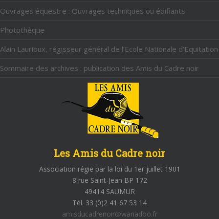
Ouvrages équestre : Ouvrages techniques ou édifiants
Photothèque
Alain Laurioux, régisseur général de l’Ecole Nationale d’Equitation
Sommaire des archives : publication des Amis du Cadre noir
Les Amis du Cadre noir
Association régie par la loi du 1er juillet 1901
8 rue Saint-Jean BP 172
49414 SAUMUR
Tél. 33 (0)2 41 67 53 14
amisducadrenoir@wanadoo.fr