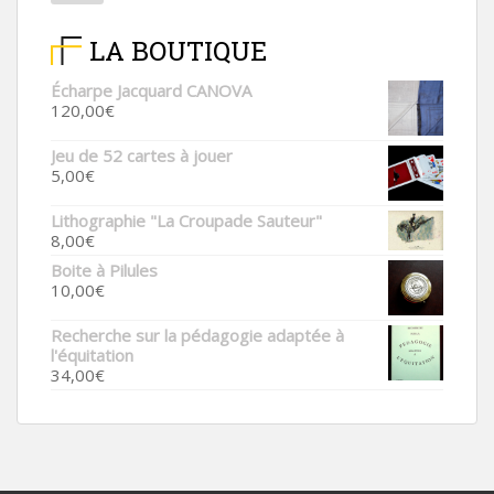
LA BOUTIQUE
Écharpe Jacquard CANOVA
120,00
€
Jeu de 52 cartes à jouer
5,00
€
Lithographie "La Croupade Sauteur"
8,00
€
Boite à Pilules
10,00
€
Recherche sur la pédagogie adaptée à
l'équitation
34,00
€