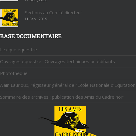
Elections au Comité directeur
11 Sep , 2019
BASE DOCUMENTAIRE
Lexique équestre
Ouvrages équestre : Ouvrages techniques ou édifiants
Photothèque
Alain Laurioux, régisseur général de l’Ecole Nationale d’Equitation
Sommaire des archives : publication des Amis du Cadre noir