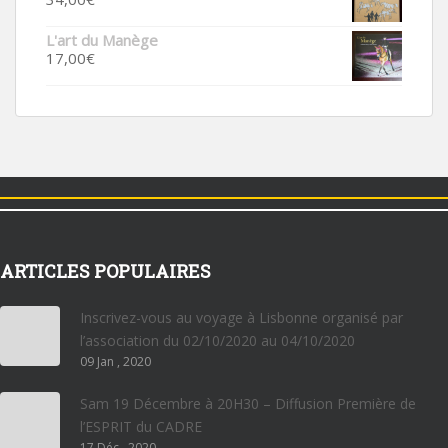
L'art du Manège
17,00
€
ARTICLES POPULAIRES
Inscrivez-vous au voyage à Lisbonne organisé par
l’association du 02/10/2020 au 04/10/2020
09 Jan , 2020
Sam 19 Décembre à 20H30 – Diffusion Première de
l’ESPRIT du CADRE
17 Déc , 2020