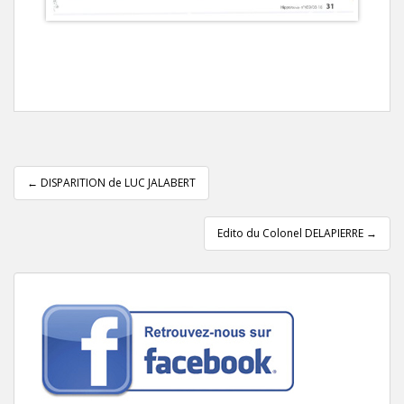
Pagination
d'article
←
DISPARITION de LUC JALABERT
Edito du Colonel DELAPIERRE
→