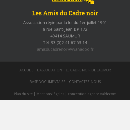
Les Amis du Cadre noir
Association régie par la loi du 1er juillet 1901
8 rue Saint-Jean BP 172
49414 SAUMUR
Tél. 33 (0)2 41 67 53 14
amisducadrenoir@wanadoo.fr
ACCUEIL
L’ASSOCIATION
LE CADRE NOIR DE SAUMUR
BASE DOCUMENTAIRE
CONTACTEZ-NOUS
Plan du site
|
Mentions légales
|
conception agence valdecom