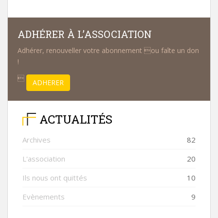
ADHÉRER À L’ASSOCIATION
Adhérer, renouveller votre abonnement ou faîte un don
!

ADHERER
ACTUALITÉS
Archives
82
L'association
20
Ils nous ont quittés
10
Evènements
9