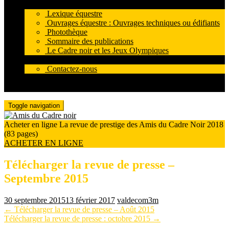
Base documentaire
Lexique équestre
Ouvrages équestre : Ouvrages techniques ou édifiants
Photothèque
Sommaire des publications
Le Cadre noir et les Jeux Olympiques
Contacts
Contactez-nous
Partenaires
Archives
Toggle navigation
Acheter en ligne La revue de prestige des Amis du Cadre Noir 2018
(83 pages)
ACHETER EN LIGNE
Télécharger la revue de presse –
Septembre 2015
30 septembre 2015
13 février 2017
valdecom3m
Pagination
←
Télécharger la revue de presse – Août 2015
Télécharger la revue de presse : octobre 2015
→
d'article