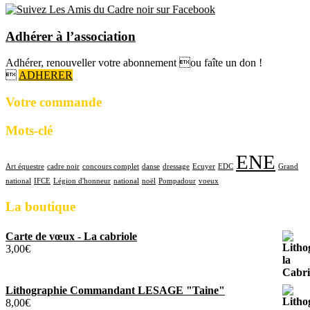
Adhérer à l’association
Adhérer, renouveller votre abonnement ou faîte un don !

ADHERER
Votre commande
Mots-clé
ENE
Art équestre
cadre noir
concours complet
danse
dressage
Ecuyer
EDC
Grand
national
IFCE
Légion d'honneur
national
noël
Pompadour
voeux
La boutique
Carte de vœux - La cabriole
3,00
€
Lithographie Commandant LESAGE "Taine"
8,00
€