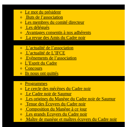
L’association
Le mot du président
Buts de l’association
Les membres du comité directeur
Les délégués
Avantages consentis à nos adhérents
La revue des Amis du Cadre noir
Actualités
L’actualité de l’association
L’actualité de L’IFCE
Evènements de l’association
L’Esprit du Cadre
Concours
Ils nous ont quittés
Le Cadre noir
Programmes
Le cercle des mécènes du Cadre noir
Le Cadre noir de Saumur
Les origines du Manège du Cadre noir de Saumur
Tenue des Écuyers du Cadre noir
Composition du Manège à ce jour
Les grands Ecuyers du Cadre noir
Maître de manège et maîtres écuyers du Cadre noir
Boutique