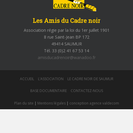
Les Amis du Cadre noir
Association régie par la loi du 1er juillet 1901
8 rue Saint-Jean BP 172
49414 SAUMUR
Tél. 33 (0)2 41 67 53 14
amisducadrenoir@wanadoo.fr
ACCUEIL
L’ASSOCIATION
LE CADRE NOIR DE SAUMUR
BASE DOCUMENTAIRE
CONTACTEZ-NOUS
Plan du site
|
Mentions légales
|
conception agence valdecom