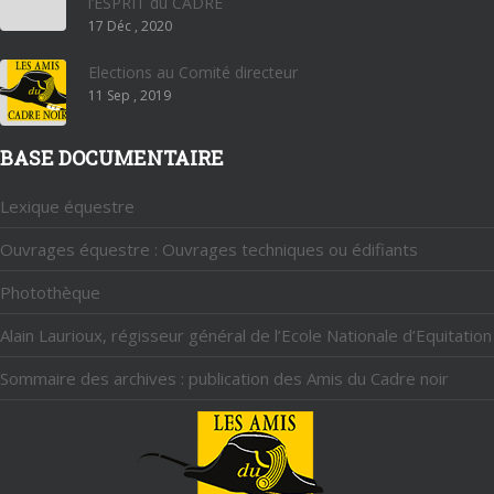
l’ESPRIT du CADRE
17 Déc , 2020
Elections au Comité directeur
11 Sep , 2019
BASE DOCUMENTAIRE
Lexique équestre
Ouvrages équestre : Ouvrages techniques ou édifiants
Photothèque
Alain Laurioux, régisseur général de l’Ecole Nationale d’Equitation
Sommaire des archives : publication des Amis du Cadre noir