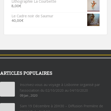
Lithographie La Courbette
8,00
€
Le Cadre noir de Saumur
40,00
€
ARTICLES POPULAIRES
Inscrivez-vous au voyage à Lisbonne organisé par
l’association du 02/10/2020 au 04/10/2020
09 Jan , 2020
Sam 19 Décembre à 20H30 – Diffusion Première de