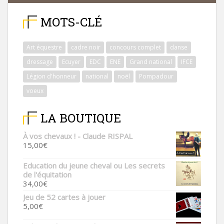
MOTS-CLÉ
Art équestre
cadre noir
concours complet
danse
dressage
Ecuyer
EDC
ENE
Grand national
IFCE
Légion d'honneur
national
noël
Pompadour
voeux
LA BOUTIQUE
À vos chevaux ! - Claude RISPAL
15,00
€
Education du jeune cheval ou Les secrets
de l'équitation
34,00
€
Jeu de 52 cartes à jouer
5,00
€