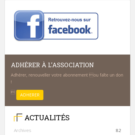
ADHÉRER À L’ASSOCIATION
Adhérer, renouveller votre abonnement ou faîte un don
!

ADHERER
ACTUALITÉS
Archives
82