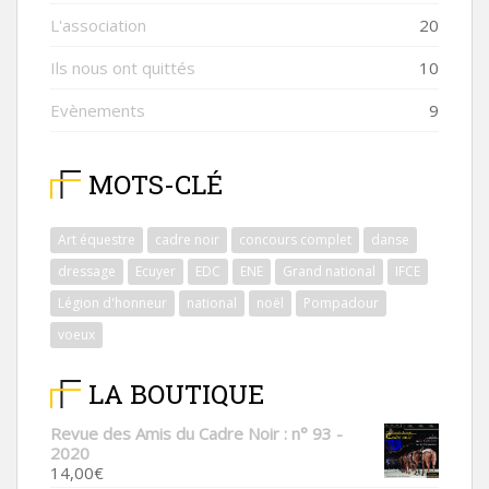
L'association
20
Ils nous ont quittés
10
Evènements
9
MOTS-CLÉ
Art équestre
cadre noir
concours complet
danse
dressage
Ecuyer
EDC
ENE
Grand national
IFCE
Légion d'honneur
national
noël
Pompadour
voeux
LA BOUTIQUE
Revue des Amis du Cadre Noir : n° 93 -
2020
14,00
€