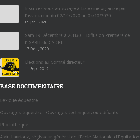
Inscrivez-vous au voyage à Lisbonne organisé par
l’association du 02/10/2020 au 04/10/2020
09 Jan , 2020
Sam 19 Décembre à 20H30 – Diffusion Première de
l’ESPRIT du CADRE
17 Déc , 2020
Elections au Comité directeur
11 Sep , 2019
BASE DOCUMENTAIRE
Lexique équestre
Ouvrages équestre : Ouvrages techniques ou édifiants
Photothèque
Alain Laurioux, régisseur général de l’Ecole Nationale d’Equitation