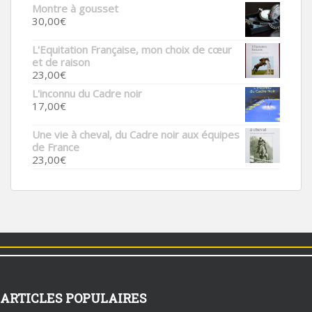
Montre à gousset
30,00
€
L'Equitation Française, mon choix de cœur
et de raison
23,00
€
L'inconnu du Cadre noir
17,00
€
Une vie à cheval, du Cadre noir aux équipes
de France
23,00
€
ARTICLES POPULAIRES