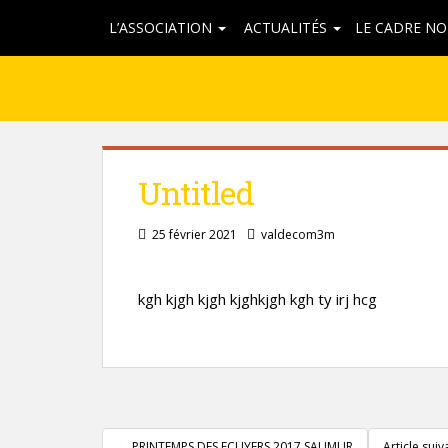
L’ASSOCIATION
ACTUALITÉS
LE CADRE NO
Untitled
25 février 2021
valdecom3m
kgh kjgh kjgh kjghkjgh kgh ty irj hcg
Pagination
d'article
←
PRINTEMPS DES ECUYERS 2017 SAUMUR
Article sui