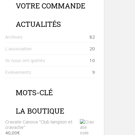
VOTRE COMMANDE
ACTUALITÉS
Archives
82
L'association
20
Ils nous ont quittés
10
Evènements
9
MOTS-CLÉ
LA BOUTIQUE
Cravate Canova "Club lampion et
cravache"
40,00
€