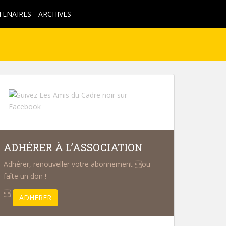
TENAIRES
ARCHIVES
ADHÉRER À L’ASSOCIATION
Adhérer, renouveller votre abonnement ou
faîte un don !

ADHERER