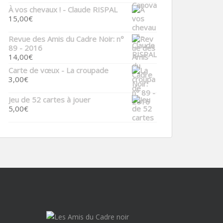
À vos chevaux ! - Claude RISPAL
15,00
€
Revue des Amis du Cadre Noir: n°
89 - 2016
14,00
€
Carte de vœux - La croupade
3,00
€
Jeu de 52 cartes à jouer
5,00
€