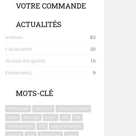
VOTRE COMMANDE
ACTUALITÉS
Archives
82
L'association
20
Ils nous ont quittés
10
Evènements
9
MOTS-CLÉ
Art équestre
cadre noir
concours complet
danse
dressage
Ecuyer
EDC
ENE
Grand national
IFCE
Légion d'honneur
national
noël
Pompadour
voeux