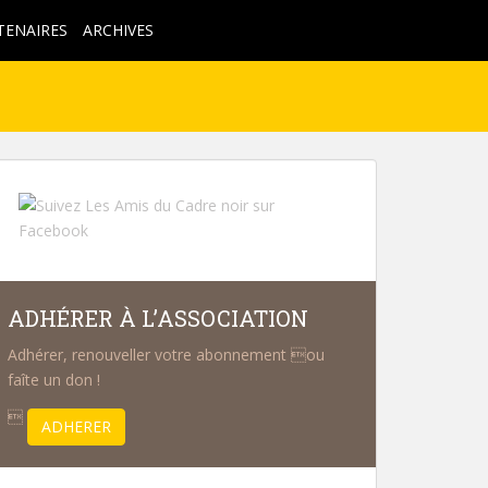
TENAIRES
ARCHIVES
ADHÉRER À L’ASSOCIATION
Adhérer, renouveller votre abonnement ou
faîte un don !

ADHERER