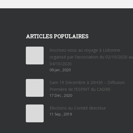
ARTICLES POPULAIRES
Inscrivez-vous au voyage à Lisbonne
organisé par l’association du 02/10/2020 a
04/10/2020
09 Jan , 2020
Sam 19 Décembre à 20H30 – Diffusion
Première de l’ESPRIT du CADRE
17 Déc , 2020
Elections au Comité directeur
11 Sep , 2019