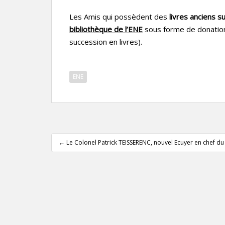
Les Amis qui possèdent des
livres anciens su
bibliothèque de l’ENE
sous forme de donation
succession en livres).
ENE
Pagination
d'article
←
Le Colonel Patrick TEISSERENC, nouvel Ecuyer en chef d