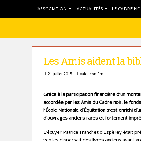
L’ASSOCIATION
ACTUALITÉS
LE CADRE NO
Les Amis aident la bi
21 juillet 2015
valdecom3m
Grâce à la participation financière d’un mont
accordée par les Amis du Cadre noir, le fonds
l’École Nationale d’Équitation s’est enrichi d
d’ouvrages anciens rares et fortement imprèg
L’écuyer Patrice Franchet d’Espèrey était pré
ventes dispersait des
livres anciens
ayant ap